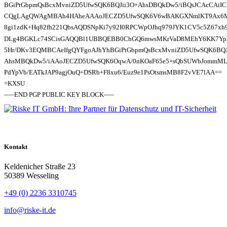
BGiPtGbpmQsBcxMvniZD5UfwSQK6BQJii3O+AhsDBQkDw5/iBQsJCAcCAiI
CQgLAgQWAgMBAh4HAheAAAoJECZD5UfwSQK6V6wBAKGXNmlKT9Ax6M
8gi1zdK+Hq82fh221QbsAQDSNpKi7y92I0RPCWpOJhq979JYK1CV5c5Z67xh
DLg4BGKLc74SCisGAQQBl1UBBQEBB0ChGQ6mwsMKrVaD8MEhY6KK7Yp3
5Hr/DKv3EQMBCAeIfgQYFgoAJhYhBGiPtGbpmQsBcxMvniZD5UfwSQK6BQJ
AhsMBQkDw5/iAAoJECZD5UfwSQK6OqwA/0nKOaF65e5+sQbSUWbJommM
PdYpVb/EATkJAP9agjOuQ+DSRb+F8xu6/Euz9e1PsOtsmsMB8F2vVE7lAA==
=KXSU
—–END PGP PUBLIC KEY BLOCK—–
Kontakt
Keldenicher Straße 23
50389 Wesseling
+49 (0) 2236 3310745
info@riske-it.de