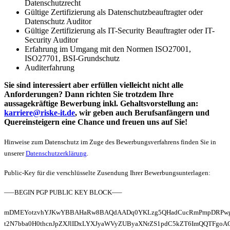
Datenschutzrecht
Gültige Zertifizierung als Datenschutzbeauftragter oder
Datenschutz Auditor
Gültige Zertifizierung als IT-Security Beauftragter oder IT-
Security Auditor
Erfahrung im Umgang mit den Normen ISO27001,
ISO27701, BSI-Grundschutz
Auditerfahrung
Sie sind interessiert aber erfüllen vielleicht nicht alle
Anforderungen? Dann richten Sie trotzdem Ihre
aussagekräftige Bewerbung inkl. Gehaltsvorstellung an:
karriere@riske-it.de
, wir geben auch Berufsanfängern und
Quereinsteigern eine Chance und freuen uns auf Sie!
Hinweise zum Datenschutz im Zuge des Bewerbungsverfahrens finden Sie in
unserer
Datenschutzerklärung
.
Public-Key für die verschlüsselte Zusendung Ihrer Bewerbungsunterlagen:
—–BEGIN PGP PUBLIC KEY BLOCK—–
mDMEYotzvhYJKwYBBAHaRw8BAQdAADq0YKLzg5QHadCucRmPmpDRPw
t2N7bba0H0thcnJpZXJlIDxLYXJyaWVyZUByaXNrZS1pdC5kZT6ImQQTFgoA